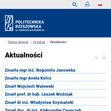
Zaloguj
Wyszukaj
Strona główna
Uczelnia
Aktualności
Aktualności
Zmarła mgr inż. Bogumiła Janowska
Zmarła mgr Aneta Kołcz
Zmarł Wojciech Walewski
Zmarł prof. dr hab. Leszek Woźniak
Zmarł dr inż. Władysław Szymański
Zmarł doc. dr inż. Aleksander Cyunczyk