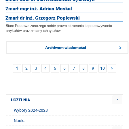
Zmarł mgr inż. Adrian Moskal
Zmarł dr inż. Grzegorz Poplewski
Biuro Prasowe zastrzega sobie prawo skracania i opracowywania
artykułów oraz zmiany ich tytułów.
Archiwum wiadomości
1
2
3
4
5
6
7
8
9
10
UCZELNIA
Wybory 2024-2028
Nauka