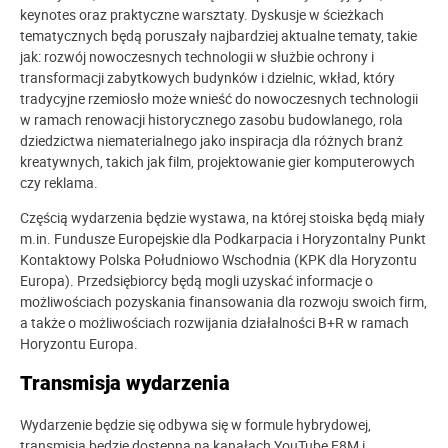
keynotes oraz praktyczne warsztaty. Dyskusje w ścieżkach
tematycznych będą poruszały najbardziej aktualne tematy, takie
jak: rozwój nowoczesnych technologii w służbie ochrony i
transformacji zabytkowych budynków i dzielnic, wkład, który
tradycyjne rzemiosło może wnieść do nowoczesnych technologii
w ramach renowacji historycznego zasobu budowlanego, rola
dziedzictwa niematerialnego jako inspiracja dla różnych branż
kreatywnych, takich jak film, projektowanie gier komputerowych
czy reklama.
Częścią wydarzenia będzie wystawa, na której stoiska będą miały
m.in. Fundusze Europejskie dla Podkarpacia i Horyzontalny Punkt
Kontaktowy Polska Południowo Wschodnia (KPK dla Horyzontu
Europa). Przedsiębiorcy będą mogli uzyskać informacje o
możliwościach pozyskania finansowania dla rozwoju swoich firm,
a także o możliwościach rozwijania działalności B+R w ramach
Horyzontu Europa.
Transmisja wydarzenia
Wydarzenie będzie się odbywa się w formule hybrydowej,
transmisja będzie dostępna na kanałach YouTube F8M i