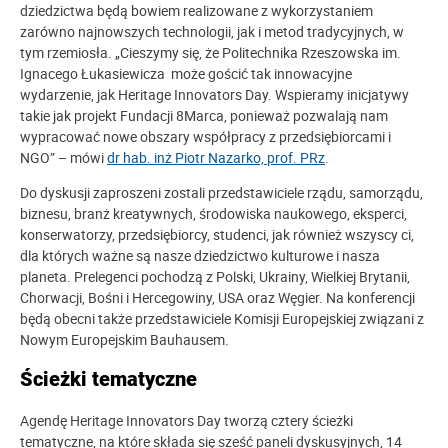
dziedzictwa będą bowiem realizowane z wykorzystaniem
zarówno najnowszych technologii, jak i metod tradycyjnych, w
tym rzemiosła. „Cieszymy się, że Politechnika Rzeszowska im.
Ignacego Łukasiewicza może gościć tak innowacyjne
wydarzenie, jak Heritage Innovators Day. Wspieramy inicjatywy
takie jak projekt Fundacji 8Marca, ponieważ pozwalają nam
wypracować nowe obszary współpracy z przedsiębiorcami i
NGO” – mówi
dr hab. inż Piotr Nazarko, prof. PRz
.
Do dyskusji zaproszeni zostali przedstawiciele rządu, samorządu,
biznesu, branż kreatywnych, środowiska naukowego, eksperci,
konserwatorzy, przedsiębiorcy, studenci, jak również wszyscy ci,
dla których ważne są nasze dziedzictwo kulturowe i nasza
planeta. Prelegenci pochodzą z Polski, Ukrainy, Wielkiej Brytanii,
Chorwacji, Bośni i Hercegowiny, USA oraz Węgier. Na konferencji
będą obecni także przedstawiciele Komisji Europejskiej związani z
Nowym Europejskim Bauhausem.
Ścieżki tematyczne
Agendę Heritage Innovators Day tworzą cztery ścieżki
tematyczne, na które składa się sześć paneli dyskusyjnych, 14