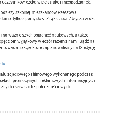
uczestników czeka wiele atrakcji i niespodzianek.
młodzieży szkolnej, mieszkańców Rzeszowa,
 z lamp, tylko z pomysłów. Z rąk dzieci. Z błysku w oku
 i najważniejszych osiągnięć naukowych, a także
 spędź ten wyjątkowy wieczór razem z nami! Bądź na
tować atrakcje, które zaplanowaliśmy na IX edycję
nia
.
teriału zdjęciowego i filmowego wykonanego podczas
w celach promocyjnych, reklamowych, informacyjnych
nicznych i serwisach społecznościowych.