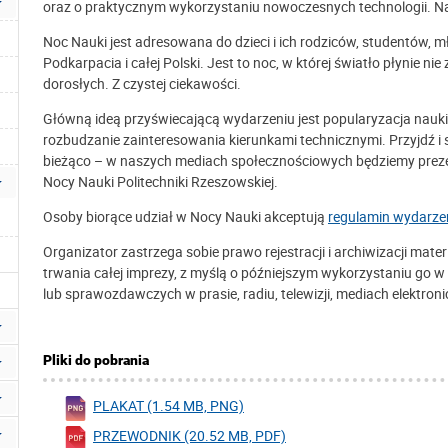
oraz o praktycznym wykorzystaniu nowoczesnych technologii. Na 
Noc Nauki jest adresowana do dzieci i ich rodziców, studentów, 
Podkarpacia i całej Polski. Jest to noc, w której światło płynie nie
dorosłych. Z czystej ciekawości.
Główną ideą przyświecającą wydarzeniu jest popularyzacja nauki
rozbudzanie zainteresowania kierunkami technicznymi. Przyjdź i
bieżąco – w naszych mediach społecznościowych będziemy prezen
Nocy Nauki Politechniki Rzeszowskiej.
Osoby biorące udział w Nocy Nauki akceptują
regulamin wydarze
Organizator zastrzega sobie prawo rejestracji i archiwizacji ma
trwania całej imprezy, z myślą o późniejszym wykorzystaniu go 
lub sprawozdawczych w prasie, radiu, telewizji, mediach elektro
Pliki do pobrania
PLAKAT (1.54 MB, PNG)
PRZEWODNIK (20.52 MB, PDF)