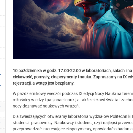
10 października w godz. 17.00-22.00 w laboratoriach, salach i na
ciekawość, pomysły, eksperymenty i nauka. Zapraszamy na IX ed
rejestracji, a wstęp jest bezpłatny.
W październikowy wieczór podczas IX edycji Nocy Nauki na teren
miłośnicy wiedzy i pasjonaci nauki, a także ciekawi świata i zac
nocy doznawać naukowych wrażeń.
Dla zwiedzających otwieramy laboratoria wydziałów Politechniki 
studenci i pracownicy. Naukowcy i studenci, czyli najlepsi przew
przeprowadzać interesujące eksperymenty, opowiadać o badania