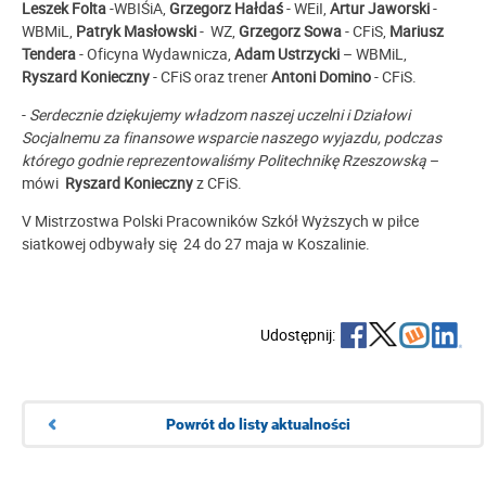
Leszek Folta
-WBIŚiA,
Grzegorz Hałdaś
- WEiI,
Artur Jaworski
-
WBMiL,
Patryk Masłowski
- WZ,
Grzegorz Sowa
- CFiS,
Mariusz
Tendera
- Oficyna Wydawnicza,
Adam Ustrzycki
– WBMiL,
Ryszard Konieczny
- CFiS oraz trener
Antoni Domino
- CFiS.
-
Serdecznie dziękujemy władzom naszej uczelni i Działowi
Socjalnemu za finansowe wsparcie naszego wyjazdu, podczas
którego godnie reprezentowaliśmy Politechnikę Rzeszowską
–
mówi
Ryszard Konieczny
z CFiS.
V Mistrzostwa Polski Pracowników Szkół Wyższych w piłce
siatkowej odbywały się 24 do 27 maja w Koszalinie.
Udostępnij:
Powrót do listy aktualności