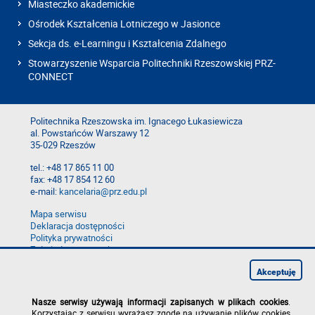
Miasteczko akademickie
Ośrodek Kształcenia Lotniczego w Jasionce
Sekcja ds. e-Learningu i Kształcenia Zdalnego
Stowarzyszenie Wsparcia Politechniki Rzeszowskiej PRZ-
CONNECT
Politechnika Rzeszowska im. Ignacego Łukasiewicza
al. Powstańców Warszawy 12
35-029 Rzeszów
tel.: +48 17 865 11 00
fax: +48 17 854 12 60
e-mail:
kancelaria@prz.edu.pl
Mapa serwisu
Deklaracja dostępności
Polityka prywatności
Zgłoś błąd na stronie
Zgłoś naruszenie
Akceptuję
Nasze serwisy używają informacji zapisanych w plikach cookies
.
Korzystając z serwisu wyrażasz zgodę na używanie plików cookies