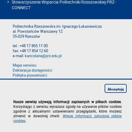
Stowarzyszenie Wsparcia Politechniki Rzeszowskiej PRZ-
CONNECT
Politechnika Rzeszowska im. Ignacego Łukasiewicza
al. Powstańców Warszawy 12
35-029 Rzeszów
tel.: +48 17 865 11 00
fax: +48 17 854 12 60
e-mail:
kancelaria@prz.edu.pl
Mapa serwisu
Deklaracja dostępności
Polityka prywatności
Zgłoś błąd na stronie
Zgłoś naruszenie
Akceptuję
Nasze serwisy używają informacji zapisanych w plikach cookies
.
Korzystając z serwisu wyrażasz zgodę na używanie plików cookies
zgodnie z aktualnymi ustawieniami przeglądarki, które możesz
zmienić w dowolnej chwili.
Więcej informacji odnośnie plików
cookies
.