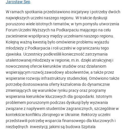
Jarosław Sęp
.
W ramach spotkania przedstawiono inicjatywy i potrzeby dwóch
największych uczelni naszego regionu. W trakcie dyskusji
poruszono wiele istotnych tematów, w tym pomysłu utworzenia
Forum Uczelni Wyższych na Podkarpaciu mającego na celu
zacieśnienie współpracy między uczelniami naszego regionu.
Kolejną ważną kwestią było omówienie problemu wyjazdu
młodzieży z Podkarpacia i roli uczelni w ograniczaniu tego
zjawiska. Uczestnicy podkreślili konieczność zatrzymania
utalentowanej młodzieży w regionie, m.in. dzięki atrakcyjnej i
nowoczesnej ofercie kierunków studiów oraz działaniom
wspierającym rozwój zawodowy absolwentów, a także przez
wspieranie rozwoju infrastruktury studenckiej. Omówiono także
potrzebę dostosowania oferty kształcenia do dynamicznie
zmieniających się warunków rynku pracy oraz programy
wspierania kierunków kluczowych dla gospodarki. Istotnym
problemem poruszonym podczas dyskusji były wyzwania
związane z napływem studentów zagranicznych, szczególnie w
kontekście konfliktu zbrojnego w Ukrainie. Rektorzy uczelni
przedstawili potrzebę wsparcia finansowego dla kluczowych i
niezbędnych inwestycji, jakimi są budowa Szpitala