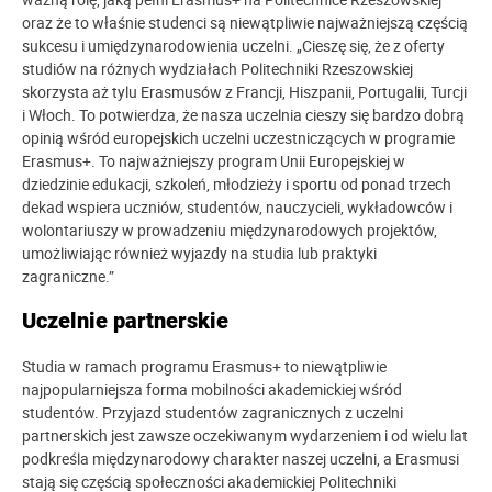
oraz że to właśnie studenci są niewątpliwie najważniejszą częścią
sukcesu i umiędzynarodowienia uczelni. „Cieszę się, że z oferty
studiów na różnych wydziałach Politechniki Rzeszowskiej
skorzysta aż tylu Erasmusów z Francji, Hiszpanii, Portugalii, Turcji
i Włoch. To potwierdza, że nasza uczelnia cieszy się bardzo dobrą
opinią wśród europejskich uczelni uczestniczących w programie
Erasmus+. To najważniejszy program Unii Europejskiej w
dziedzinie edukacji, szkoleń, młodzieży i sportu od ponad trzech
dekad wspiera uczniów, studentów, nauczycieli, wykładowców i
wolontariuszy w prowadzeniu międzynarodowych projektów,
umożliwiając również wyjazdy na studia lub praktyki
zagraniczne.”
Uczelnie partnerskie
Studia w ramach programu Erasmus+ to niewątpliwie
najpopularniejsza forma mobilności akademickiej wśród
studentów. Przyjazd studentów zagranicznych z uczelni
partnerskich jest zawsze oczekiwanym wydarzeniem i od wielu lat
podkreśla międzynarodowy charakter naszej uczelni, a Erasmusi
stają się częścią społeczności akademickiej Politechniki