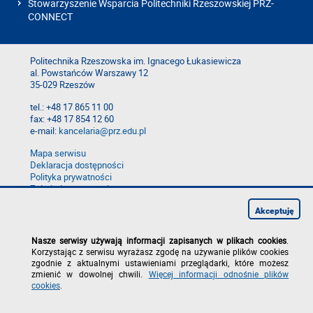
Stowarzyszenie Wsparcia Politechniki Rzeszowskiej PRZ-
CONNECT
Politechnika Rzeszowska im. Ignacego Łukasiewicza
al. Powstańców Warszawy 12
35-029 Rzeszów
tel.: +48 17 865 11 00
fax: +48 17 854 12 60
e-mail:
kancelaria@prz.edu.pl
Mapa serwisu
Deklaracja dostępności
Polityka prywatności
Zgłoś błąd na stronie
Zgłoś naruszenie
Akceptuję
Nasze serwisy używają informacji zapisanych w plikach cookies
.
Korzystając z serwisu wyrażasz zgodę na używanie plików cookies
zgodnie z aktualnymi ustawieniami przeglądarki, które możesz
zmienić w dowolnej chwili.
Więcej informacji odnośnie plików
cookies
.