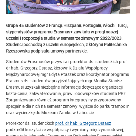
Grupa 45 studentów z Francji, Hiszpanii, Portugalii, Włoch i Turcji,
stypendystów programu Erasmus+ zawitała w progi naszej
uczelni i rozpoczęła studia w semestrze zimowym 2022/2023.
Studenci pochodzą z uczelni europejskich, z którymi Politechnika
Rzeszowska podpisała umowy partnerskie.
Studentów Erasmusów przywitali prorektor ds. studenckich prof.
dr hab. Grzegorz Ostasz, kierownik Działu Współpracy
Międzynarodowej mgr Edyta Ptaszek oraz koordynator programu
Erasmus ds. studentów przyjeżdżających mgr Monika Stanisz.
Erasmusi uzyskali niezbędne informacje dotyczące organizacji
kształcenia, zakwaterowania, praw i obowiązków studenta PRz.
Zorganizowano również program integracyjny przygotowany
specjalnie dla nich na semestr zimowy: wyjście do parku trampolin
oraz wycieczkę do Muzeum Zamku w Łańcucie.
Prorektor ds. studenckich
prof. dr hab. Grzegorz Ostasz
podkreślił korzyści ze współpracy i wymiany międzynarodowej,
ważną rolę, jaką pełni Erasmus+ na Politechnice Rzeszowskiej