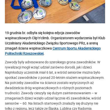
19 grudnia br. odbyła się kolejna edycja zawodów
wspinaczkowych Clip’n’climb. Organizatorem wydarzenia był
Klub
Uczelniany Akademickiego Związku Sportowego
PRz, a areną
zmagań ściana wspinaczkowa
Centrum Sportu Akademickiego
Politechniki Rzeszowskiej
.
Zawody były adresowane do szerokiego grona zawodników. W
rywalizacji mogli wziąć udział zarówno dorośli, jak i dzieci.
Najmłodszy uczestnik miał 6 lat, a wśród seniorów można było
spotkać zawodników z ponad 20-letnim stażem wspinaczkowym.
Na potrzeby zawodów na ściance zostało wytyczonych aż
dwadzieścia dróg wspinaczkowych o różnych poziomach
trudności. Zawody cieszyły się dużym zainteresowaniem – w
zmaganiach dzieci wzięło udział łącznie 45 zawodników, wśród
seniorów
–
60. Na listach startowych znalazły się drużyny nie
tylko z regionu, lecz także ze Śląska, Lublina czy Radomia.