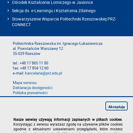
Ośrodek Kształcenia Lotniczego w Jasionce
Sekcja ds. e-Learningu i Kształcenia Zdalnego
Stowarzyszenie Wsparcia Politechniki Rzeszowskiej PRZ-
CONNECT
Politechnika Rzeszowska im. Ignacego Łukasiewicza
al. Powstańców Warszawy 12
35-029 Rzeszów
tel.: +48 17 865 11 00
fax: +48 17 854 12 60
e-mail:
kancelaria@prz.edu.pl
Mapa serwisu
Deklaracja dostępności
Polityka prywatności
Zgłoś błąd na stronie
Zgłoś naruszenie
Akceptuję
Nasze serwisy używają informacji zapisanych w plikach cookies
.
Korzystając z serwisu wyrażasz zgodę na używanie plików cookies
zgodnie z aktualnymi ustawieniami przeglądarki, które możesz