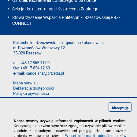
Ośrodek Kształcenia Lotniczego w Jasionce
Sekcja ds. e-Learningu i Kształcenia Zdalnego
Stowarzyszenie Wsparcia Politechniki Rzeszowskiej PRZ-
CONNECT
Politechnika Rzeszowska im. Ignacego Łukasiewicza
al. Powstańców Warszawy 12
35-029 Rzeszów
tel.: +48 17 865 11 00
fax: +48 17 854 12 60
e-mail:
kancelaria@prz.edu.pl
Mapa serwisu
Deklaracja dostępności
Polityka prywatności
Zgłoś błąd na stronie
Zgłoś naruszenie
Akceptuję
Nasze serwisy używają informacji zapisanych w plikach cookies
.
Korzystając z serwisu wyrażasz zgodę na używanie plików cookies
zgodnie z aktualnymi ustawieniami przeglądarki, które możesz
zmienić w dowolnej chwili.
Więcej informacji odnośnie plików