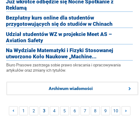
Już wkrótce odbędzie się Nocne Spotkanie z
Reklamą
Bezpłatny kurs online dla studentów
przygotowujących się do studiów w Chinach
Udział studentów WZ w projekcie Meet AS –
Aviation Safety
Na Wydziale Matematyki i Fizyki Stosowanej
utworzono Koło Naukowe „Machine...
Biuro Prasowe zastrzega sobie prawo skracania i opracowywania
artykułów oraz zmiany ich tytułów.
Archiwum wiadomości
1
2
3
4
5
6
7
8
9
10